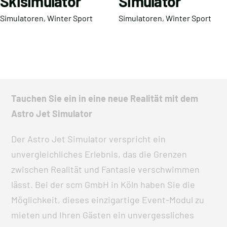
Skisimulator
Simulator
Simulatoren
,
Winter Sport
Simulatoren
,
Winter Sport
Tauchen Sie ein in eine neue Realität mit dem
Astro Jet Simulator
Der Astro Jet Simulator verspricht ein
unvergleichliches Erlebnis, das die Grenzen
zwischen Realität und Fantasie verschwimmen
lässt. Bei der scm GmbH in Köln haben Sie die
Möglichkeit, dieses einzigartige Event-Modul zu
mieten und Ihren Gästen ein unvergessliches