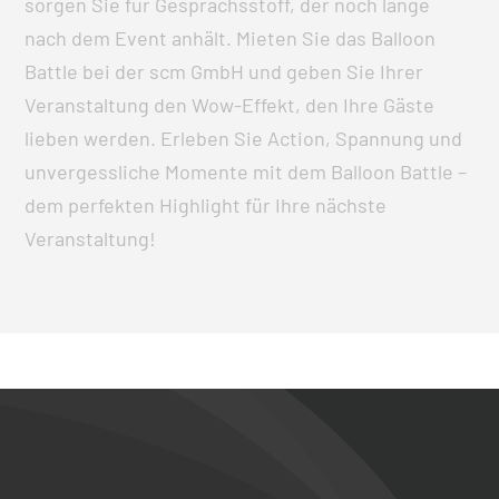
sorgen Sie für Gesprächsstoff, der noch lange
nach dem Event anhält. Mieten Sie das Balloon
Battle bei der scm GmbH und geben Sie Ihrer
Veranstaltung den Wow-Effekt, den Ihre Gäste
lieben werden. Erleben Sie Action, Spannung und
unvergessliche Momente mit dem Balloon Battle –
dem perfekten Highlight für Ihre nächste
Veranstaltung!