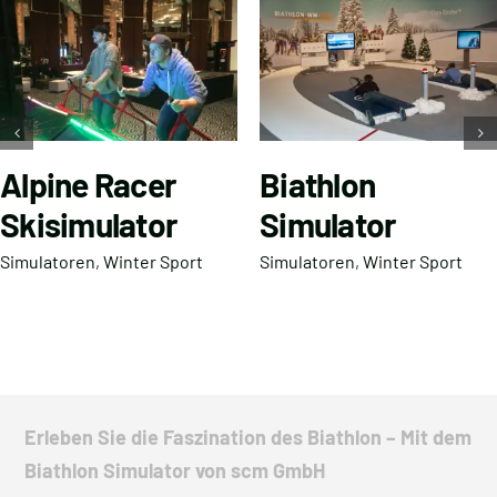
Alpine Racer
Biathlon
Skisimulator
Simulator
Simulatoren
,
Winter Sport
Simulatoren
,
Winter Sport
Erleben Sie die Faszination des Biathlon – Mit dem
Biathlon Simulator von scm GmbH