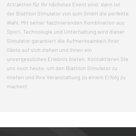
Attraktion für Ihr nächstes Event sind, dann ist
der Biathlon Simulator von scm GmbH die perfekte
Wahl. Mit seiner faszinierenden Kombination aus
Sport, Technologie und Unterhaltung wird dieser
Simulator garantiert die Aufmerksamkeit Ihrer
Gäste auf sich ziehen und Ihnen ein
unvergessliches Erlebnis bieten. Kontaktieren Sie
uns noch heute, um den Biathlon Simulator zu
mieten und Ihre Veranstaltung zu einem Erfolg zu
machen!