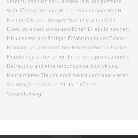
vereint, dann ist der „Bungee Run“ die perfekte
Wahl für Ihre Veranstaltung. Bei der scm GmbH
können Sie den „Bungee Run“ mieten und Ihr
Event zu einem unvergesslichen Erlebnis machen.
Mit unserer langjährigen Erfahrung in der Event-
Branche und unserem breiten Angebot an Event-
Modulen garantieren wir Ihnen eine professionelle
Betreuung und eine reibungslose Abwicklung.
Kontaktieren Sie uns noch heute und reservieren
Sie den „Bungee Run“ für Ihre nächste
Veranstaltung!