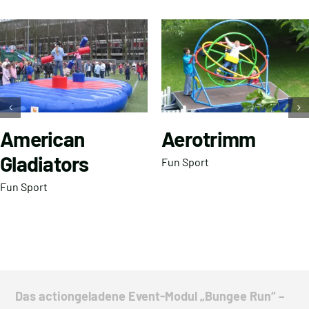
American
Aerotrimm
Gladiators
Fun Sport
Fun Sport
Das actiongeladene Event-Modul „Bungee Run“ –