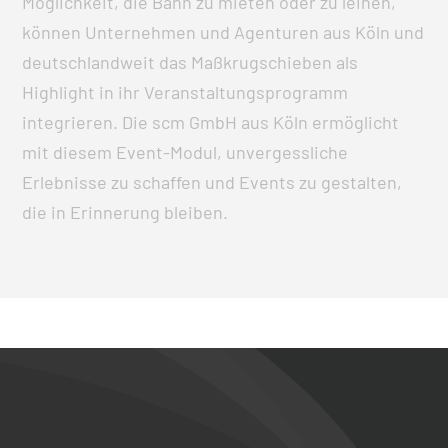
Möglichkeit, die Bahn zu mieten oder zu leihen,
können Unternehmen und Agenturen aus Köln und
deutschlandweit das Maßkrugschieben als
Highlight in ihr Veranstaltungsprogramm
integrieren. Die scm GmbH aus Köln ermöglicht
mit diesem Event-Modul, unvergessliche
Erlebnisse zu schaffen und Events zu gestalten,
die in Erinnerung bleiben.