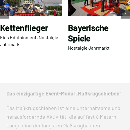
Kettenflieger
Bayerische
Spiele
Kids Edutainment
,
Nostalgie
Jahrmarkt
Nostalgie Jahrmarkt
Das einzigartige Event-Modul „Maßkrugschieben“
Das Maßkrugschieben ist eine unterhaltsame und
herausfordernde Aktivität, die auf fast 8 Metern
Länge eine der längsten Maßkrugbahnen