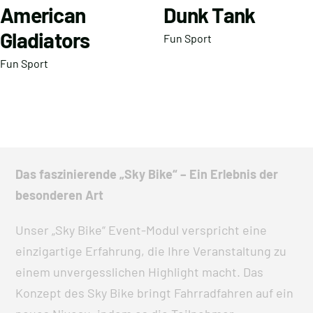
American
Dunk Tank
Gladiators
Fun Sport
Fun Sport
Das faszinierende „Sky Bike“ – Ein Erlebnis der
besonderen Art
Unser „Sky Bike“ Event-Modul verspricht eine
einzigartige Erfahrung, die Ihre Veranstaltung zu
einem unvergesslichen Highlight macht. Das
Konzept des Sky Bike bringt Fahrradfahren auf ein