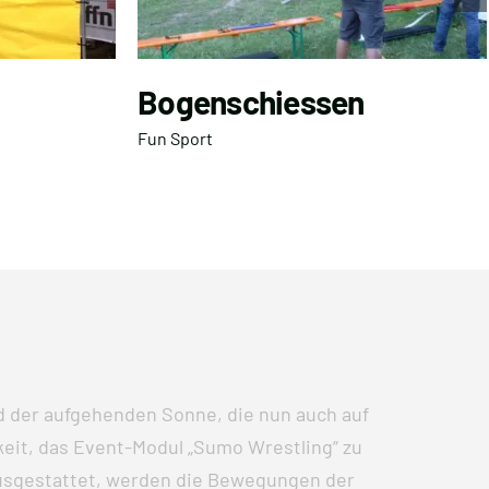
Bogenschiessen
Fun Sport
nd der aufgehenden Sonne, die nun auch auf
keit, das Event-Modul „Sumo Wrestling“ zu
 ausgestattet, werden die Bewegungen der