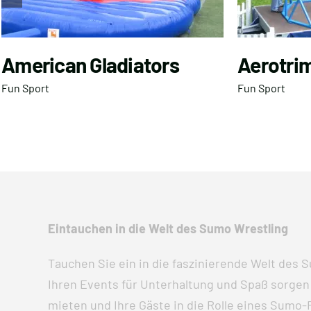
American Gladiators
Aerotri
Fun Sport
Fun Sport
Eintauchen in die Welt des Sumo Wrestling
Tauchen Sie ein in die faszinierende Welt des 
Ihren Events für Unterhaltung und Spaß sorgen
mieten und Ihre Gäste in die Rolle eines Sumo