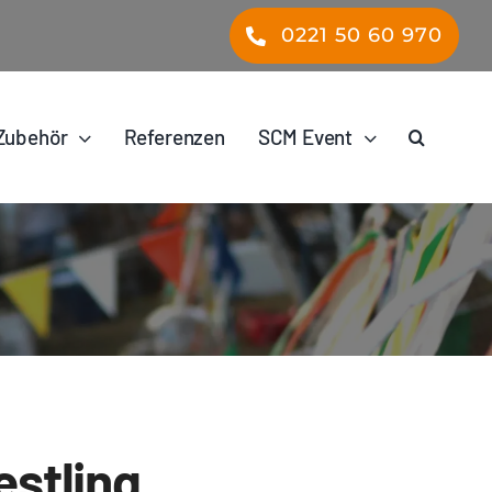
0221 50 60 970
Zubehör
Referenzen
SCM Event
stling