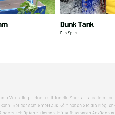
mm
Dunk Tank
Fun Sport
Sumo Wrestling – eine traditionelle Sportart aus dem La
 kann. Bei der scm GmbH aus Köln haben Sie die Möglich
-Ringers schlüpfen zu lassen. Mit aufblasbaren Anzügen