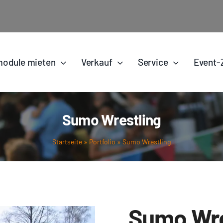
odule mieten
Verkauf
Service
Event-
Sumo Wrestling
Startseite
»
Portfolio
»
Sumo Wrestling
Sumo Wre