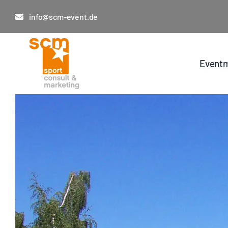
Zum
info@scm-event.de
Inhalt
springen
Eventm