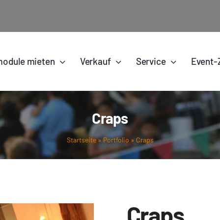
odule mieten
Verkauf
Service
Event-
Craps
Startseite
»
Portfolio
»
Craps
Craps