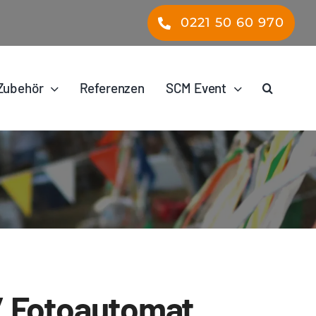
0221 50 60 970
Zubehör
Referenzen
SCM Event
/ Fotoautomat