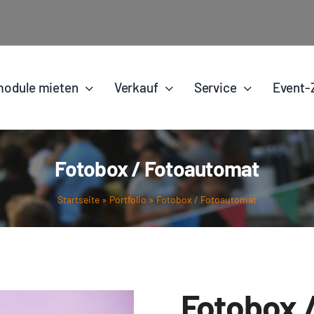
odule mieten
Verkauf
Service
Event-
Fotobox / Fotoautomat
Startseite
»
Portfolio
»
Fotobox / Fotoautomat
Fotobox 