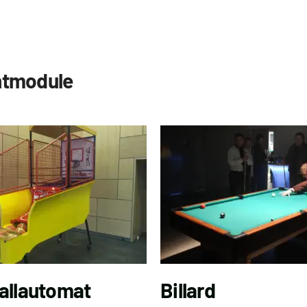
ntmodule
allautomat
Billard