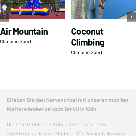
Air Mountain
Coconut
Climbing
Climbing Sport
Climbing Sport
Erleben Sie den Nervenkitzel mit unseren mobilen
Kletterwänden bei scm GmbH in Köln
Die scm GmbH aus Köln bietet ein breites
Spektrum an Event-Modulen für Veranstaltungen