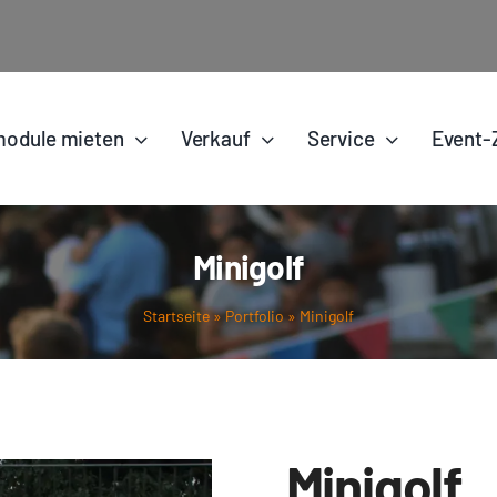
odule mieten
Verkauf
Service
Event-
Minigolf
Startseite
»
Portfolio
»
Minigolf
Minigolf